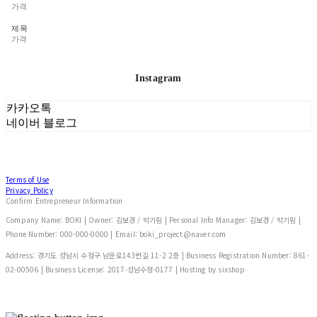
가격
제목
가격
Instagram
카카오톡
네이버 블로그
Terms of Use
Privacy Policy
Confirm Entrepreneur Information
Company Name: BOKI | Owner: 김보경 / 박기림 | Personal Info Manager: 김보경 / 박기림 |
Phone Number: 000-000-0000 | Email: boki_project@naver.com
Address: 경기도 성남시 수정구 남문로143번길 11-2 2층 | Business Registration Number:
861-
02-00506
| Business License:
2017-성남수정-0177
| Hosting by sixshop