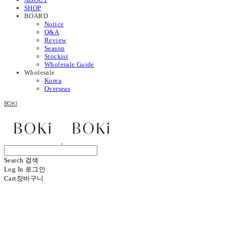
SHOP
BOARD
Notice
Q&A
Review
Season
Stockist
Wholesale Guide
Wholesale
Korea
Overseas
BOKI
Search
검색
Log In
로그인
Cart
장바구니