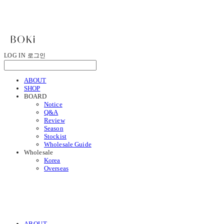
LOG IN
로그인
ABOUT
SHOP
BOARD
Notice
Q&A
Review
Season
Stockist
Wholesale Guide
Wholesale
Korea
Overseas
ABOUT