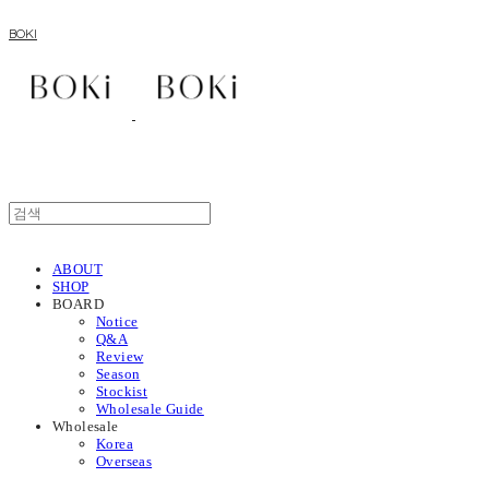
BOKI
ABOUT
SHOP
BOARD
Notice
Q&A
Review
Season
Stockist
Wholesale Guide
Wholesale
Korea
Overseas