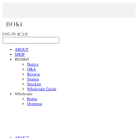
LOG IN
로그인
ABOUT
SHOP
BOARD
Notice
Q&A
Review
Season
Stockist
Wholesale Guide
Wholesale
Korea
Overseas
ABOUT