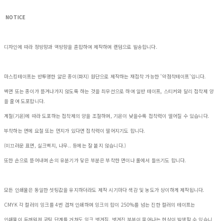
NOTICE
디자인에 따라 정방향과 역방향을 혼합하여 제작하며 랜덤으로 발송합니다.
마스킹테이프는 반투명한 얇은 종이(화지) 원단으로 제작하는 재접착 가능한 '약점착테이프'입니다.
벽면 또는 종이가 뜯겨나가지 않도록 하는 것을 최우선으로 하여 일반 테이프, 스티커와 달리 접착제 양
을 줄여 도포합니다.
계절(기온)에 따라 도포하는 접착제의 양을 조절하며, 기온이 낮을수록 접착력이 떨어질 수 있습니다.
부착하는 면에 요철 또는 먼지가 있다면 접착력이 떨어지기도 합니다.
(미끄러운 표면, 실크벽지, 나무.. 등에는 잘 붙지 않습니다.)
또한 손으로 뜯어내며 손의 유분기가 닿은 부분은 부착한 면이나 롤에서 들뜨기도 합니다.
모든 인쇄물은 동일한 셋팅값을 유지하더라도 제작 시기마다 색감 및 농도가 상이하게 제작됩니다.
CMYK 각 컬러의 잉크를 4번 겹쳐 인쇄하며 잉크의 합이 250%를 넘는 진한 컬러의 테이프는
인쇄물이 두꺼워져 코팅 단계를 거쳐도 잉크 벗겨짐, 벗겨진 부분이 묻어나는 현상이 발생할 수 있습니