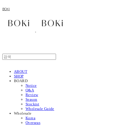
BOKI
ABOUT
SHOP
BOARD
Notice
Q&A
Review
Season
Stockist
Wholesale Guide
Wholesale
Korea
Overseas