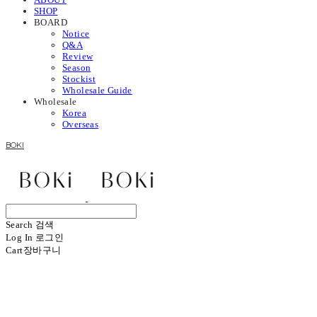
SHOP
BOARD
Notice
Q&A
Review
Season
Stockist
Wholesale Guide
Wholesale
Korea
Overseas
BOKI
Search
검색
Log In
로그인
Cart
장바구니