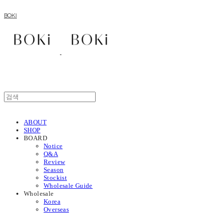
BOKI
ABOUT
SHOP
BOARD
Notice
Q&A
Review
Season
Stockist
Wholesale Guide
Wholesale
Korea
Overseas