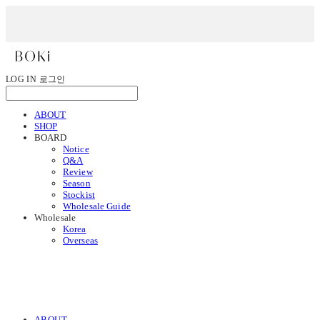
LOG IN
로그인
ABOUT
SHOP
BOARD
Notice
Q&A
Review
Season
Stockist
Wholesale Guide
Wholesale
Korea
Overseas
ABOUT