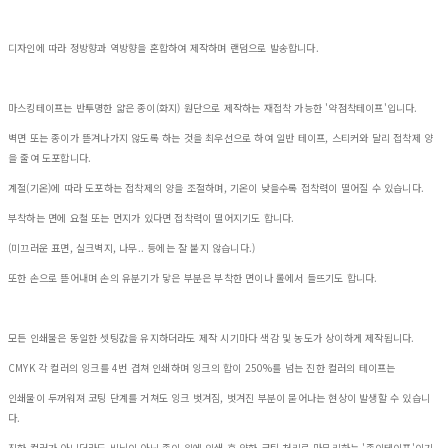
디자인에 따라 정방향과 역방향을 혼합하여 제작하며 랜덤으로 발송합니다.
마스킹테이프는 반투명한 얇은 종이(화지) 원단으로 제작하는 재접착 가능한 '약점착테이프'입니다.
벽면 또는 종이가 뜯겨나가지 않도록 하는 것을 최우선으로 하여 일반 테이프, 스티커와 달리 접착제 양
을 줄여 도포합니다.
계절(기온)에 따라 도포하는 접착제의 양을 조절하며, 기온이 낮을수록 접착력이 떨어질 수 있습니다.
부착하는 면에 요철 또는 먼지가 있다면 접착력이 떨어지기도 합니다.
(미끄러운 표면, 실크벽지, 나무.. 등에는 잘 붙지 않습니다.)
또한 손으로 뜯어내며 손의 유분기가 닿은 부분은 부착한 면이나 롤에서 들뜨기도 합니다.
모든 인쇄물은 동일한 셋팅값을 유지하더라도 제작 시기마다 색감 및 농도가 상이하게 제작됩니다.
CMYK 각 컬러의 잉크를 4번 겹쳐 인쇄하며 잉크의 합이 250%를 넘는 진한 컬러의 테이프는
인쇄물이 두꺼워져 코팅 단계를 거쳐도 잉크 벗겨짐, 벗겨진 부분이 묻어나는 현상이 발생할 수 있습니
다.
진한 컬러가 아니더라도 비닐이 아닌 종이 위에 인쇄 후 약한 코팅 처리로 마무리하는 '종이테이프'이기