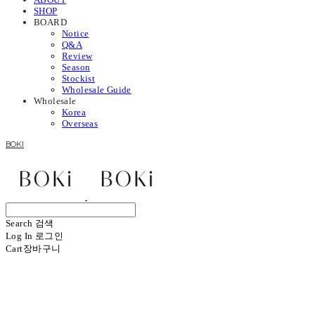
SHOP
BOARD
Notice
Q&A
Review
Season
Stockist
Wholesale Guide
Wholesale
Korea
Overseas
BOKI
Search
검색
Log In
로그인
Cart
장바구니