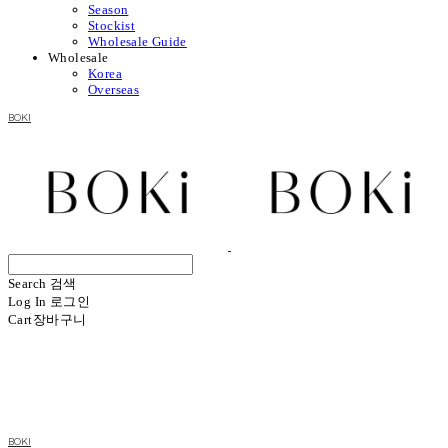
Season
Stockist
Wholesale Guide
Wholesale
Korea
Overseas
BOKI
Search
검색
Log In
로그인
Cart
장바구니
BOKI