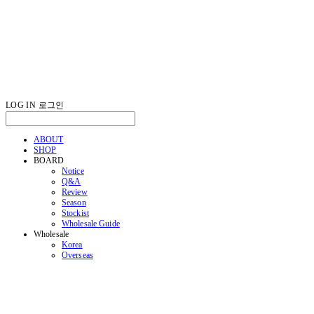
LOG IN
로그인
ABOUT
SHOP
BOARD
Notice
Q&A
Review
Season
Stockist
Wholesale Guide
Wholesale
Korea
Overseas