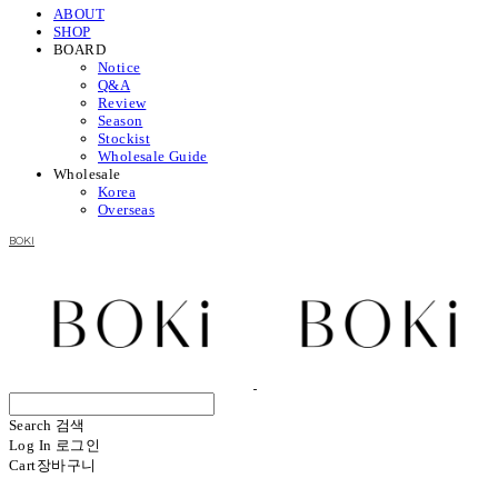
ABOUT
SHOP
BOARD
Notice
Q&A
Review
Season
Stockist
Wholesale Guide
Wholesale
Korea
Overseas
BOKI
Search
검색
Log In
로그인
Cart
장바구니