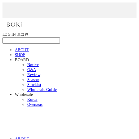
LOG IN
로그인
ABOUT
SHOP
BOARD
Notice
Q&A
Review
Season
Stockist
Wholesale Guide
Wholesale
Korea
Overseas
ABOUT