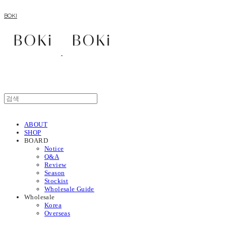
BOKI
ABOUT
SHOP
BOARD
Notice
Q&A
Review
Season
Stockist
Wholesale Guide
Wholesale
Korea
Overseas