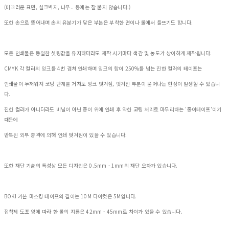
(미끄러운 표면, 실크벽지, 나무.. 등에는 잘 붙지 않습니다.)
또한 손으로 뜯어내며 손의 유분기가 닿은 부분은 부착한 면이나 롤에서 들뜨기도 합니다.
모든 인쇄물은 동일한 셋팅값을 유지하더라도 제작 시기마다 색감 및 농도가 상이하게 제작됩니다.
CMYK 각 컬러의 잉크를 4번 겹쳐 인쇄하며 잉크의 합이 250%를 넘는 진한 컬러의 테이프는
인쇄물이 두꺼워져 코팅 단계를 거쳐도 잉크 벗겨짐, 벗겨진 부분이 묻어나는 현상이 발생할 수 있습니
다.
진한 컬러가 아니더라도 비닐이 아닌 종이 위에 인쇄 후 약한 코팅 처리로 마무리하는 '종이테이프'이기
때문에
반복된 외부 충격에 의해 인쇄 벗겨짐이 있을 수 있습니다.
또한 재단 기술의 특성상 모든 디자인은 0.5mm - 1mm의 재단 오차가 있습니다.
BOKI 기본 마스킹 테이프의 길이는 10M 다이컷은 5M입니다.
접착제 도포 양에 따라 한 롤의 지름은 42mm - 45mm로 차이가 있을 수 있습니다.