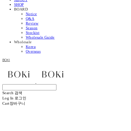
SHOP
BOARD
Notice
Q&A
Review
Season
Stockist
Wholesale Guide
Wholesale
Korea
Overseas
BOKI
Search
검색
Log In
로그인
Cart
장바구니