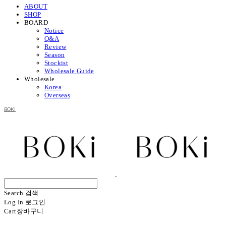
ABOUT
SHOP
BOARD
Notice
Q&A
Review
Season
Stockist
Wholesale Guide
Wholesale
Korea
Overseas
BOKI
Search
검색
Log In
로그인
Cart
장바구니