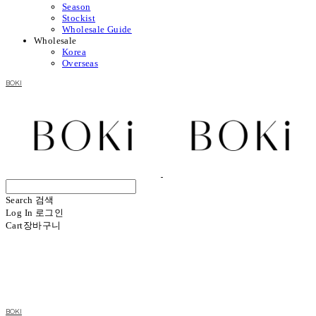
Season
Stockist
Wholesale Guide
Wholesale
Korea
Overseas
BOKI
Search
검색
Log In
로그인
Cart
장바구니
BOKI