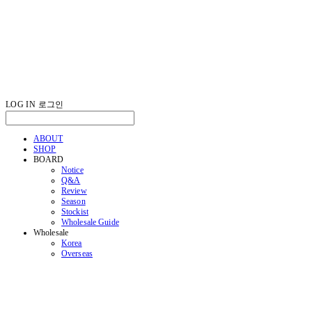
LOG IN
로그인
ABOUT
SHOP
BOARD
Notice
Q&A
Review
Season
Stockist
Wholesale Guide
Wholesale
Korea
Overseas