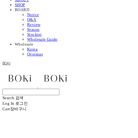
SHOP
BOARD
Notice
Q&A
Review
Season
Stockist
Wholesale Guide
Wholesale
Korea
Overseas
BOKI
Search
검색
Log In
로그인
Cart
장바구니