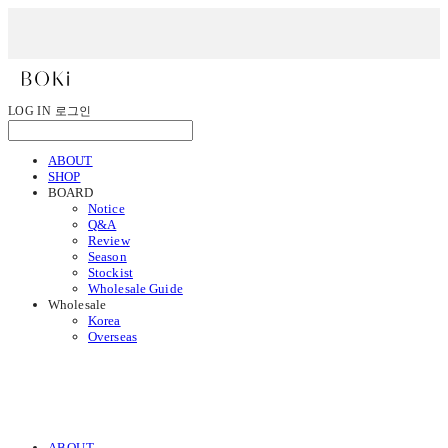
LOG IN
로그인
ABOUT
SHOP
BOARD
Notice
Q&A
Review
Season
Stockist
Wholesale Guide
Wholesale
Korea
Overseas
ABOUT