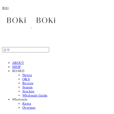
BOKI
ABOUT
SHOP
BOARD
Notice
Q&A
Review
Season
Stockist
Wholesale Guide
Wholesale
Korea
Overseas