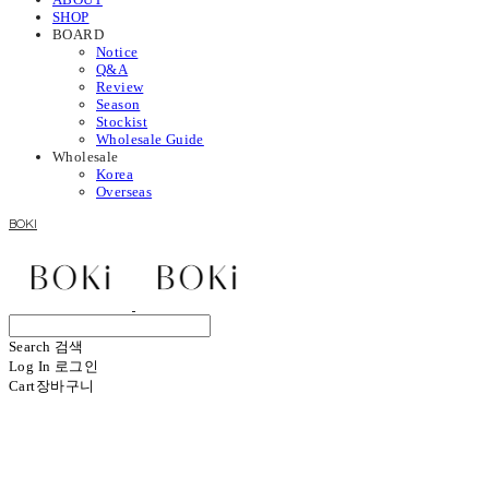
SHOP
BOARD
Notice
Q&A
Review
Season
Stockist
Wholesale Guide
Wholesale
Korea
Overseas
BOKI
Search
검색
Log In
로그인
Cart
장바구니