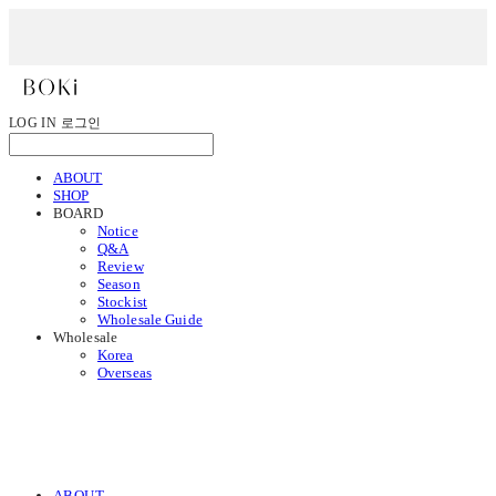
LOG IN
로그인
ABOUT
SHOP
BOARD
Notice
Q&A
Review
Season
Stockist
Wholesale Guide
Wholesale
Korea
Overseas
ABOUT