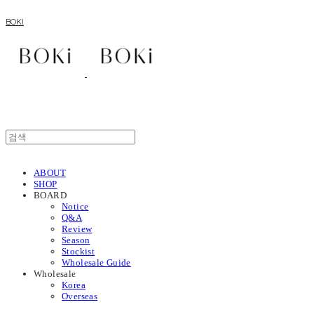
BOKI
ABOUT
SHOP
BOARD
Notice
Q&A
Review
Season
Stockist
Wholesale Guide
Wholesale
Korea
Overseas