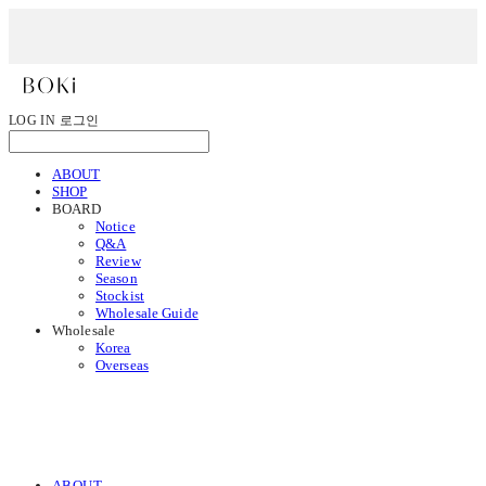
LOG IN
로그인
ABOUT
SHOP
BOARD
Notice
Q&A
Review
Season
Stockist
Wholesale Guide
Wholesale
Korea
Overseas
ABOUT