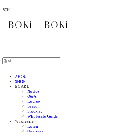
BOKI
ABOUT
SHOP
BOARD
Notice
Q&A
Review
Season
Stockist
Wholesale Guide
Wholesale
Korea
Overseas