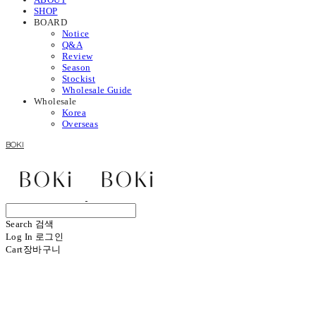
SHOP
BOARD
Notice
Q&A
Review
Season
Stockist
Wholesale Guide
Wholesale
Korea
Overseas
BOKI
Search
검색
Log In
로그인
Cart
장바구니