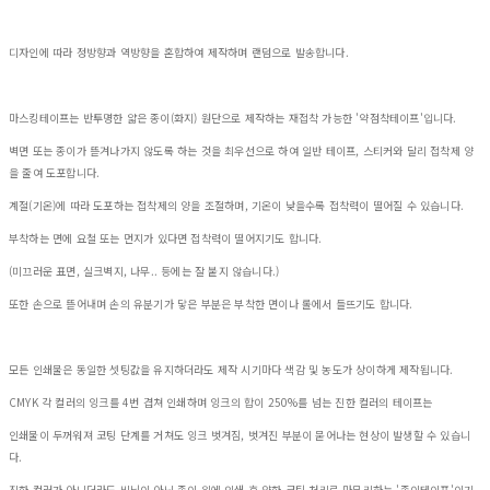
디자인에 따라 정방향과 역방향을 혼합하여 제작하며 랜덤으로 발송합니다.
마스킹테이프는 반투명한 얇은 종이(화지) 원단으로 제작하는 재접착 가능한 '약점착테이프'입니다.
벽면 또는 종이가 뜯겨나가지 않도록 하는 것을 최우선으로 하여 일반 테이프, 스티커와 달리 접착제 양
을 줄여 도포합니다.
계절(기온)에 따라 도포하는 접착제의 양을 조절하며, 기온이 낮을수록 접착력이 떨어질 수 있습니다.
부착하는 면에 요철 또는 먼지가 있다면 접착력이 떨어지기도 합니다.
(미끄러운 표면, 실크벽지, 나무.. 등에는 잘 붙지 않습니다.)
또한 손으로 뜯어내며 손의 유분기가 닿은 부분은 부착한 면이나 롤에서 들뜨기도 합니다.
모든 인쇄물은 동일한 셋팅값을 유지하더라도 제작 시기마다 색감 및 농도가 상이하게 제작됩니다.
CMYK 각 컬러의 잉크를 4번 겹쳐 인쇄하며 잉크의 합이 250%를 넘는 진한 컬러의 테이프는
인쇄물이 두꺼워져 코팅 단계를 거쳐도 잉크 벗겨짐, 벗겨진 부분이 묻어나는 현상이 발생할 수 있습니
다.
진한 컬러가 아니더라도 비닐이 아닌 종이 위에 인쇄 후 약한 코팅 처리로 마무리하는 '종이테이프'이기