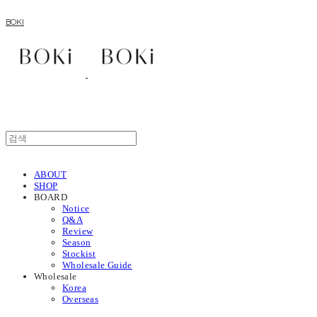
BOKI
ABOUT
SHOP
BOARD
Notice
Q&A
Review
Season
Stockist
Wholesale Guide
Wholesale
Korea
Overseas