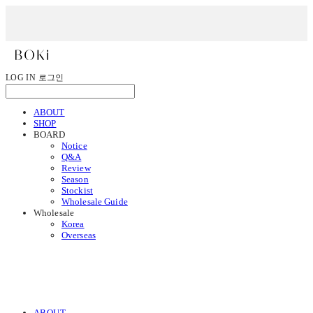
LOG IN
로그인
ABOUT
SHOP
BOARD
Notice
Q&A
Review
Season
Stockist
Wholesale Guide
Wholesale
Korea
Overseas
ABOUT