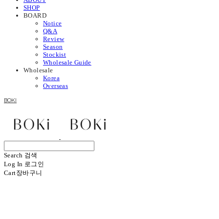
SHOP
BOARD
Notice
Q&A
Review
Season
Stockist
Wholesale Guide
Wholesale
Korea
Overseas
BOKI
Search
검색
Log In
로그인
Cart
장바구니