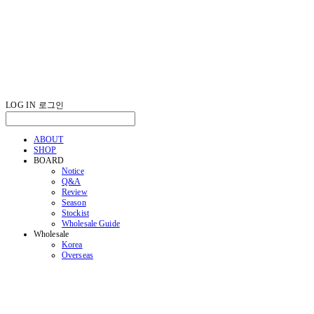
LOG IN
로그인
ABOUT
SHOP
BOARD
Notice
Q&A
Review
Season
Stockist
Wholesale Guide
Wholesale
Korea
Overseas