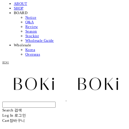
ABOUT
SHOP
BOARD
Notice
Q&A
Review
Season
Stockist
Wholesale Guide
Wholesale
Korea
Overseas
BOKI
Search
검색
Log In
로그인
Cart
장바구니