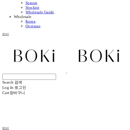
Season
Stockist
Wholesale Guide
Wholesale
Korea
Overseas
BOKI
Search
검색
Log In
로그인
Cart
장바구니
BOKI