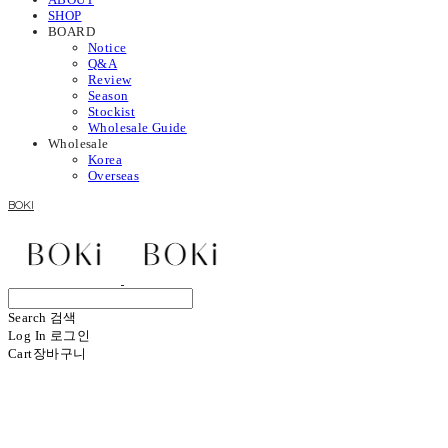
SHOP
BOARD
Notice
Q&A
Review
Season
Stockist
Wholesale Guide
Wholesale
Korea
Overseas
BOKI
Search
검색
Log In
로그인
Cart
장바구니