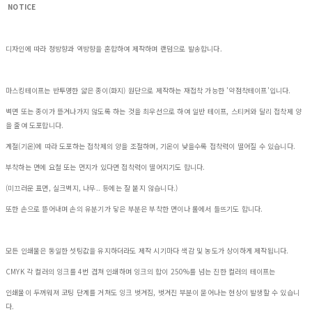
NOTICE
디자인에 따라 정방향과 역방향을 혼합하여 제작하며 랜덤으로 발송합니다.
마스킹테이프는 반투명한 얇은 종이(화지) 원단으로 제작하는 재접착 가능한 '약점착테이프'입니다.
벽면 또는 종이가 뜯겨나가지 않도록 하는 것을 최우선으로 하여 일반 테이프, 스티커와 달리 접착제 양
을 줄여 도포합니다.
계절(기온)에 따라 도포하는 접착제의 양을 조절하며, 기온이 낮을수록 접착력이 떨어질 수 있습니다.
부착하는 면에 요철 또는 먼지가 있다면 접착력이 떨어지기도 합니다.
(미끄러운 표면, 실크벽지, 나무.. 등에는 잘 붙지 않습니다.)
또한 손으로 뜯어내며 손의 유분기가 닿은 부분은 부착한 면이나 롤에서 들뜨기도 합니다.
모든 인쇄물은 동일한 셋팅값을 유지하더라도 제작 시기마다 색감 및 농도가 상이하게 제작됩니다.
CMYK 각 컬러의 잉크를 4번 겹쳐 인쇄하며 잉크의 합이 250%를 넘는 진한 컬러의 테이프는
인쇄물이 두꺼워져 코팅 단계를 거쳐도 잉크 벗겨짐, 벗겨진 부분이 묻어나는 현상이 발생할 수 있습니
다.