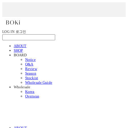
LOG IN
로그인
ABOUT
SHOP
BOARD
Notice
Q&A
Review
Season
Stockist
Wholesale Guide
Wholesale
Korea
Overseas
ABOUT