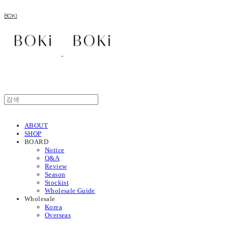
BOKI
ABOUT
SHOP
BOARD
Notice
Q&A
Review
Season
Stockist
Wholesale Guide
Wholesale
Korea
Overseas