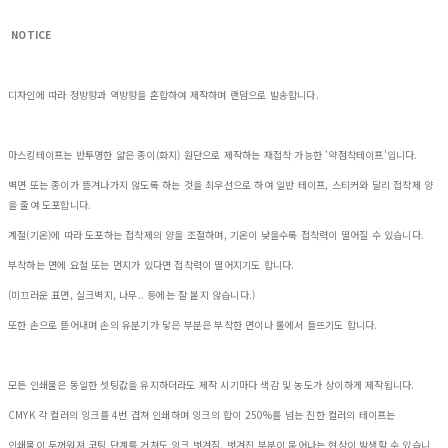
NOTICE
디자인에 따라 정방향과 역방향을 혼합하여 제작하며 랜덤으로 발송합니다.
마스킹테이프는 반투명한 얇은 종이(화지) 원단으로 제작하는 재접착 가능한 '약점착테이프'입니다.
벽면 또는 종이가 뜯겨나가지 않도록 하는 것을 최우선으로 하여 일반 테이프, 스티커와 달리 접착제 양
을 줄여 도포합니다.
계절(기온)에 따라 도포하는 접착제의 양을 조절하며, 기온이 낮을수록 접착력이 떨어질 수 있습니다.
부착하는 면에 요철 또는 먼지가 있다면 접착력이 떨어지기도 합니다.
(미끄러운 표면, 실크벽지, 나무.. 등에는 잘 붙지 않습니다.)
또한 손으로 뜯어내며 손의 유분기가 닿은 부분은 부착한 면이나 롤에서 들뜨기도 합니다.
모든 인쇄물은 동일한 셋팅값을 유지하더라도 제작 시기마다 색감 및 농도가 상이하게 제작됩니다.
CMYK 각 컬러의 잉크를 4번 겹쳐 인쇄하며 잉크의 합이 250%를 넘는 진한 컬러의 테이프는
인쇄물이 두꺼워져 코팅 단계를 거쳐도 잉크 벗겨짐, 벗겨진 부분이 묻어나는 현상이 발생할 수 있습니