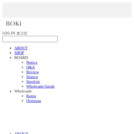
LOG IN
로그인
ABOUT
SHOP
BOARD
Notice
Q&A
Review
Season
Stockist
Wholesale Guide
Wholesale
Korea
Overseas
ABOUT