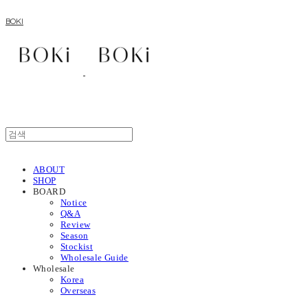
BOKI
ABOUT
SHOP
BOARD
Notice
Q&A
Review
Season
Stockist
Wholesale Guide
Wholesale
Korea
Overseas