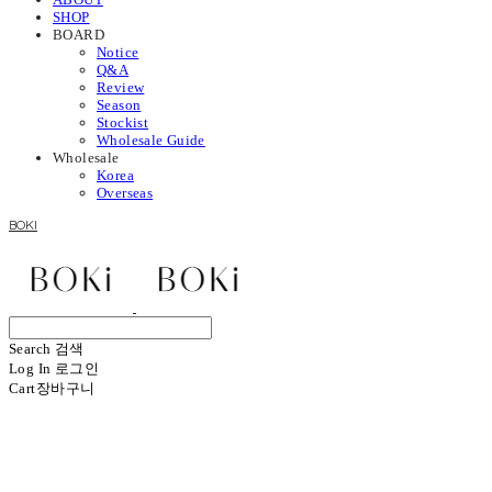
SHOP
BOARD
Notice
Q&A
Review
Season
Stockist
Wholesale Guide
Wholesale
Korea
Overseas
BOKI
Search
검색
Log In
로그인
Cart
장바구니