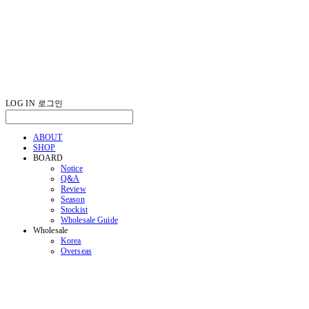
LOG IN
로그인
ABOUT
SHOP
BOARD
Notice
Q&A
Review
Season
Stockist
Wholesale Guide
Wholesale
Korea
Overseas