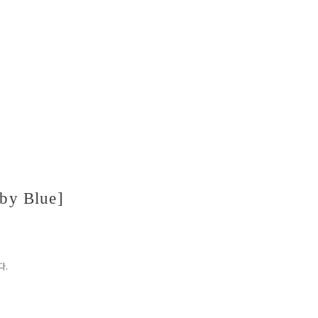
by Blue]
다.