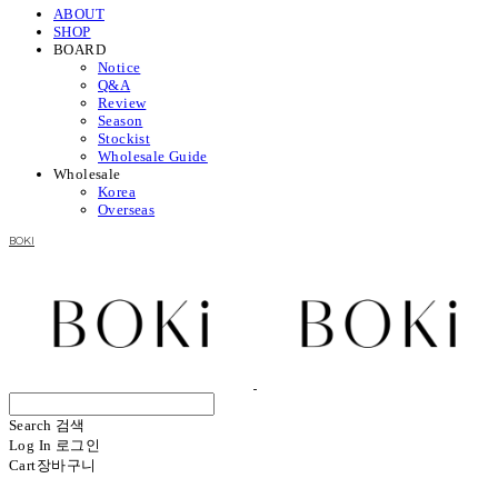
ABOUT
SHOP
BOARD
Notice
Q&A
Review
Season
Stockist
Wholesale Guide
Wholesale
Korea
Overseas
BOKI
Search
검색
Log In
로그인
Cart
장바구니