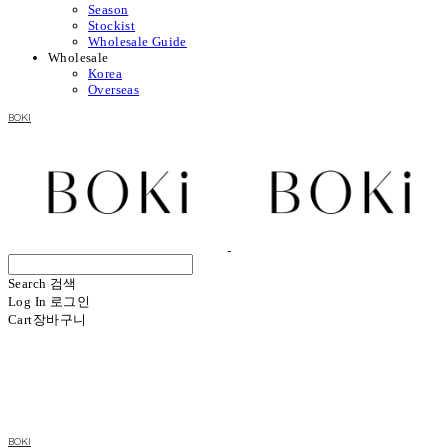
Season
Stockist
Wholesale Guide
Wholesale
Korea
Overseas
BOKI
Search
검색
Log In
로그인
Cart
장바구니
BOKI