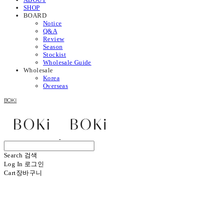
SHOP
BOARD
Notice
Q&A
Review
Season
Stockist
Wholesale Guide
Wholesale
Korea
Overseas
BOKI
Search
검색
Log In
로그인
Cart
장바구니