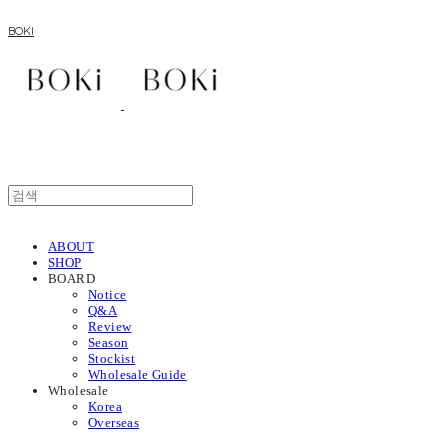
BOKI
ABOUT
SHOP
BOARD
Notice
Q&A
Review
Season
Stockist
Wholesale Guide
Wholesale
Korea
Overseas