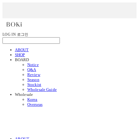
LOG IN
로그인
ABOUT
SHOP
BOARD
Notice
Q&A
Review
Season
Stockist
Wholesale Guide
Wholesale
Korea
Overseas
ABOUT