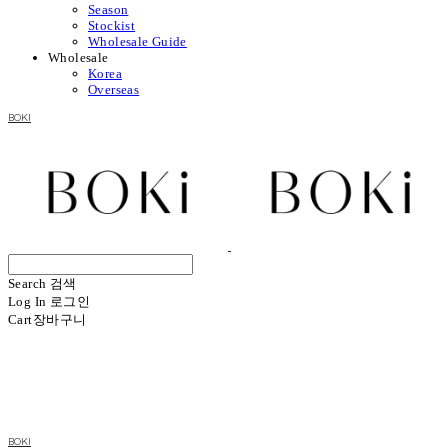
Season
Stockist
Wholesale Guide
Wholesale
Korea
Overseas
BOKI
Search
검색
Log In
로그인
Cart
장바구니
BOKI