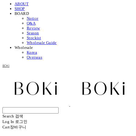
ABOUT
SHOP
BOARD
Notice
Q&A
Review
Season
Stockist
Wholesale Guide
Wholesale
Korea
Overseas
BOKI
Search
검색
Log In
로그인
Cart
장바구니