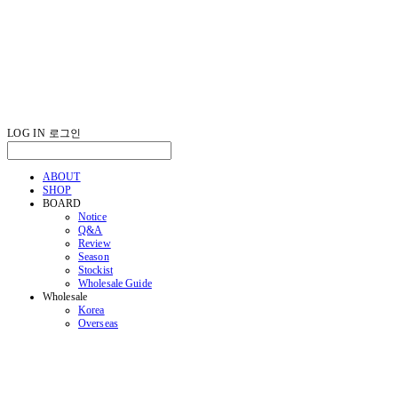
LOG IN
로그인
ABOUT
SHOP
BOARD
Notice
Q&A
Review
Season
Stockist
Wholesale Guide
Wholesale
Korea
Overseas