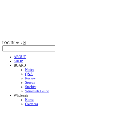
LOG IN
로그인
ABOUT
SHOP
BOARD
Notice
Q&A
Review
Season
Stockist
Wholesale Guide
Wholesale
Korea
Overseas