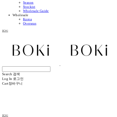
Season
Stockist
Wholesale Guide
Wholesale
Korea
Overseas
BOKI
Search
검색
Log In
로그인
Cart
장바구니
BOKI