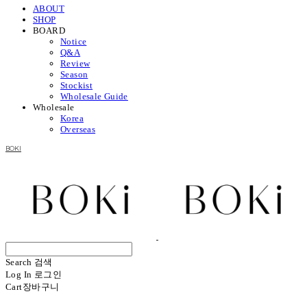
ABOUT
SHOP
BOARD
Notice
Q&A
Review
Season
Stockist
Wholesale Guide
Wholesale
Korea
Overseas
BOKI
Search
검색
Log In
로그인
Cart
장바구니