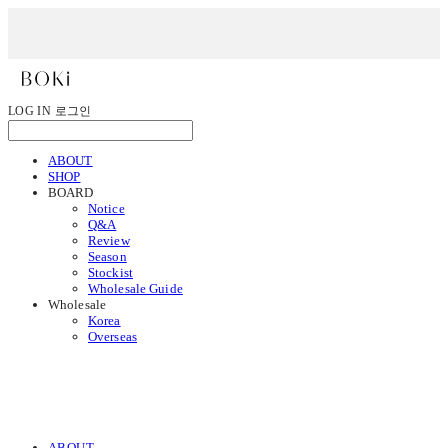
LOG IN
로그인
ABOUT
SHOP
BOARD
Notice
Q&A
Review
Season
Stockist
Wholesale Guide
Wholesale
Korea
Overseas
ABOUT