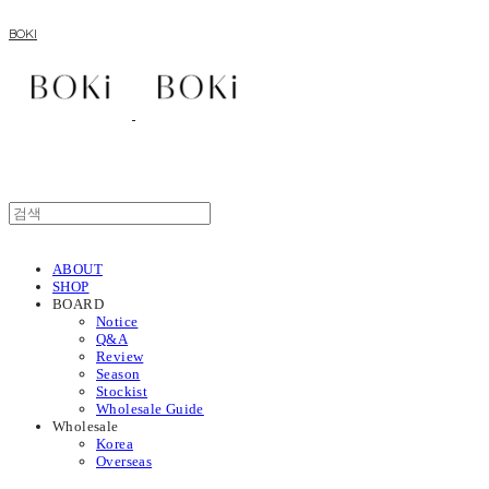
BOKI
ABOUT
SHOP
BOARD
Notice
Q&A
Review
Season
Stockist
Wholesale Guide
Wholesale
Korea
Overseas