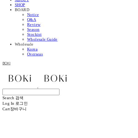
SHOP
BOARD
Notice
Q&A
Review
Season
Stockist
Wholesale Guide
Wholesale
Korea
Overseas
BOKI
Search
검색
Log In
로그인
Cart
장바구니