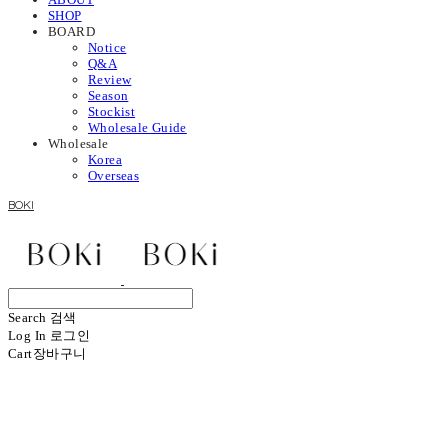
SHOP
BOARD
Notice
Q&A
Review
Season
Stockist
Wholesale Guide
Wholesale
Korea
Overseas
BOKI
Search
검색
Log In
로그인
Cart
장바구니