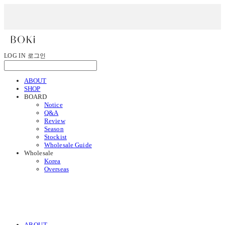
LOG IN
로그인
ABOUT
SHOP
BOARD
Notice
Q&A
Review
Season
Stockist
Wholesale Guide
Wholesale
Korea
Overseas
ABOUT