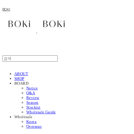
BOKI
ABOUT
SHOP
BOARD
Notice
Q&A
Review
Season
Stockist
Wholesale Guide
Wholesale
Korea
Overseas